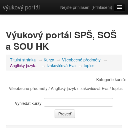
výukový portál
Nejste přihlášeni (
Přihlášení
)
Čeština (cs)
Výukový portál SPŠ, SOŠ
a SOU HK
Titulní stránka
→
Kurzy
→
Všeobecné předměty
→
Anglický jazyk...
→
Izakovičová Eva
→
topics
Kategorie kurzů:
Vyhledat kurzy: