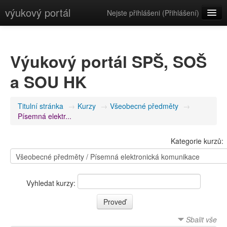
výukový portál
Nejste přihlášeni (
Přihlášení
)
Čeština (cs)
Výukový portál SPŠ, SOŠ
a SOU HK
Titulní stránka
→
Kurzy
→
Všeobecné předměty
→
Písemná elektr...
Kategorie kurzů:
Vyhledat kurzy:
Sbalit vše