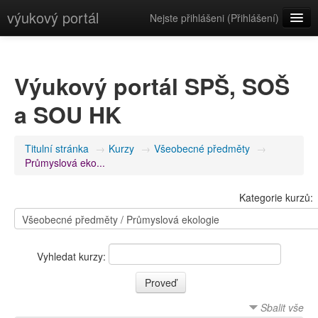
výukový portál
Nejste přihlášeni (
Přihlášení
)
Čeština (cs)
Výukový portál SPŠ, SOŠ
a SOU HK
Titulní stránka
→
Kurzy
→
Všeobecné předměty
→
Průmyslová eko...
Kategorie kurzů:
Vyhledat kurzy:
Sbalit vše