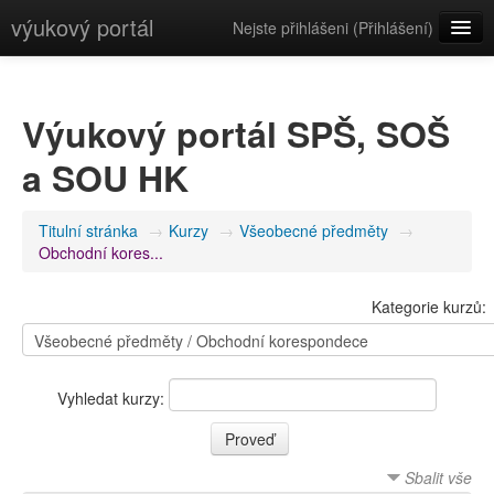
výukový portál
Nejste přihlášeni (
Přihlášení
)
Čeština (cs)
Výukový portál SPŠ, SOŠ
a SOU HK
Titulní stránka
→
Kurzy
→
Všeobecné předměty
→
Obchodní kores...
Kategorie kurzů:
Vyhledat kurzy:
Sbalit vše