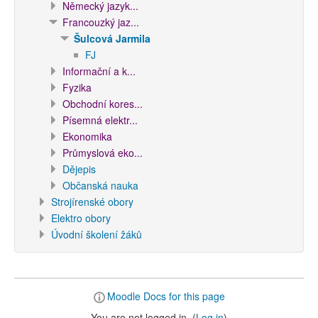
Německý jazyk...
Francouzký jaz...
Šulcová Jarmila
FJ
Informační a k...
Fyzika
Obchodní kores...
Písemná elektr...
Ekonomika
Průmyslová eko...
Dějepis
Občanská nauka
Strojírenské obory
Elektro obory
Úvodní školení žáků
Moodle Docs for this page
You are not logged in. (
Log in
)