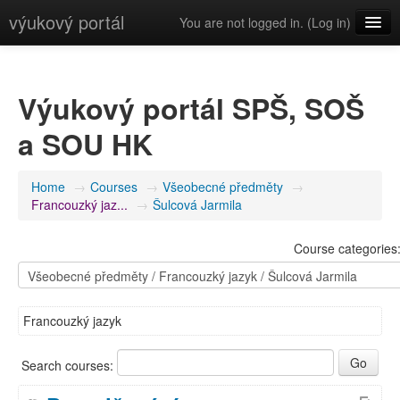
výukový portál
You are not logged in. (
Log in
)
English (en)
Výukový portál SPŠ, SOŠ
a SOU HK
Home
→
Courses
→
Všeobecné předměty
→
Francouzký jaz...
→
Šulcová Jarmila
Course categories
Francouzký jazyk
Search courses: