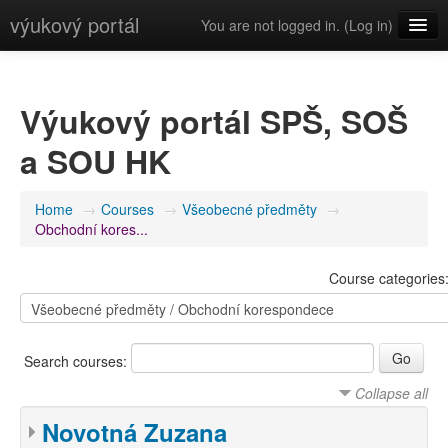
výukový portál
You are not logged in. (
Log in
)
English (en)
Výukový portál SPŠ, SOŠ
a SOU HK
Home
→
Courses
→
Všeobecné předměty
→
Obchodní kores...
Course categories
Search courses:
Collapse all
Novotná Zuzana