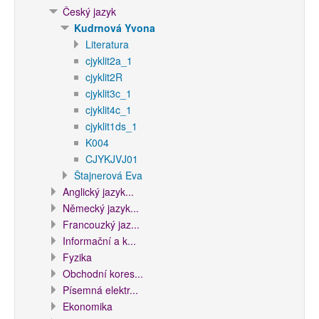
Český jazyk
Kudrnová Yvona
Literatura
cjyklit2a_1
cjyklit2R
cjyklit3c_1
cjyklit4c_1
cjyklit1ds_1
K004
CJYKJVJ01
Štajnerová Eva
Anglický jazyk...
Německý jazyk...
Francouzký jaz...
Informační a k...
Fyzika
Obchodní kores...
Písemná elektr...
Ekonomika