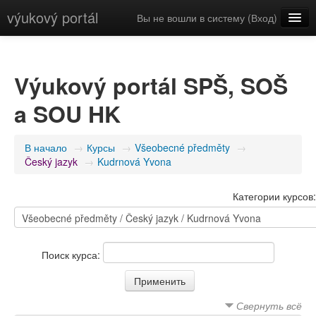
výukový portál
Вы не вошли в систему (
Вход
)
Русский (ru)
Výukový portál SPŠ, SOŠ
a SOU HK
В начало
→
Курсы
→
Všeobecné předměty
→
Český jazyk
→
Kudrnová Yvona
Категории курсов:
Поиск курса:
Свернуть всё