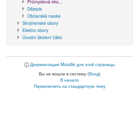
Průmyslová eko...
Dějepis
Občanská nauka
Strojírenské obory
Elektro obory
Úvodní školení žáků
Документация Moodle для этой страницы
Вы не вошли в систему (
Вход
)
В начало
Переключить на стандартную тему