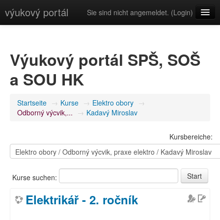
výukový portál
Sie sind nicht angemeldet. (
Login
)
Deutsch (de)
Výukový portál SPŠ, SOŠ
a SOU HK
Startseite
→
Kurse
→
Elektro obory
→
Odborný výcvik,...
→
Kadavý Miroslav
Kursbereiche:
Kurse suchen:
Elektrikář - 2. ročník