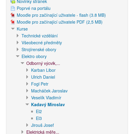
Novinky stránek
Poprvé na portálu
Moodle pro začínající uživatele - flash (3.8 MB)
Moodle pro začínající uživatele PDF (2,5 MB)
Kurse
Technické vzdělání
Všeobecné předměty
Strojírenské obory
Elektro obory
Odborný výcvik,...
Karban Libor
Ulrich Daniel
Fogl Petr
Macháček Jaroslav
Veselík Vladimír
Kadavý Miroslav
El2
El3
Jirouš Josef
Elektrická měře...