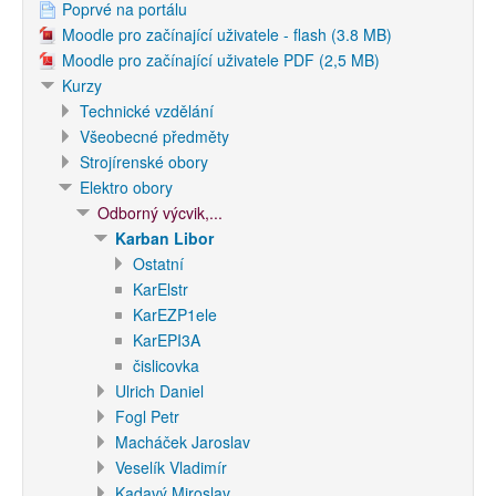
Poprvé na portálu
Moodle pro začínající uživatele - flash (3.8 MB)
Moodle pro začínající uživatele PDF (2,5 MB)
Kurzy
Technické vzdělání
Všeobecné předměty
Strojírenské obory
Elektro obory
Odborný výcvik,...
Karban Libor
Ostatní
KarElstr
KarEZP1ele
KarEPI3A
čislicovka
Ulrich Daniel
Fogl Petr
Macháček Jaroslav
Veselík Vladimír
Kadavý Miroslav