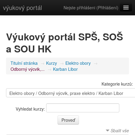
výukový portál
Nejste přihlášeni (
Přihlášení
)
Čeština (cs)
Výukový portál SPŠ, SOŠ
a SOU HK
Titulní stránka
→
Kurzy
→
Elektro obory
→
Odborný výcvik,...
→
Karban Libor
Kategorie kurzů:
Vyhledat kurzy:
Sbalit vše