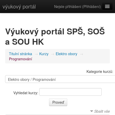
výukový portál
Nejste přihlášeni (
Přihlášení
)
Čeština (cs)
Výukový portál SPŠ, SOŠ
a SOU HK
Titulní stránka
→
Kurzy
→
Elektro obory
→
Programování
Kategorie kurzů:
Vyhledat kurzy:
Sbalit vše