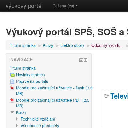
výukový portál
Čeština (cs)
Výukový portál SPŠ, SOŠ 
Titulní stránka
▶︎
Kurzy
▶︎
Elektro obory
▶︎
Odborný výcvik,...
▶
NAVIGACE
Titulní stránka
Novinky stránek
Poprvé na portálu
Moodle pro začínající uživatele - flash (3.8
MB)
Telev
Moodle pro začínající uživatele PDF (2,5
MB)
Kurzy
Technické vzdělání
Všeobecné předměty