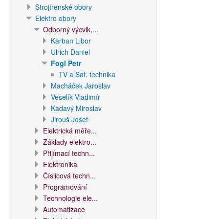
Strojírenské obory
Elektro obory
Odborný výcvik,...
Karban Libor
Ulrich Daniel
Fogl Petr
TV a Sat. technika
Macháček Jaroslav
Veselík Vladimír
Kadavý Miroslav
Jirouš Josef
Elektrická měře...
Základy elektro...
Přijímací techn...
Elektronika
Číslicová techn...
Programování
Technologie ele...
Automatizace