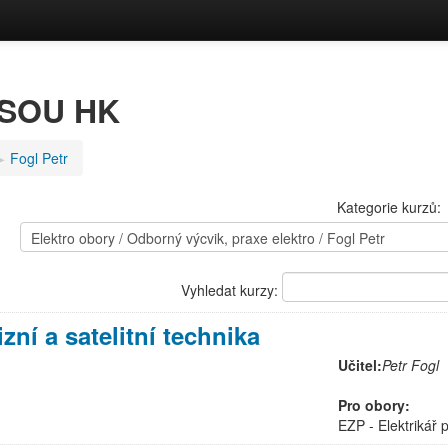
a SOU HK
︎
Fogl Petr
Kategorie kurzů:
Vyhledat kurzy:
izní a satelitní technika
Učitel:
Petr Fogl
Pro obory:
EZP - Elektrikář pr