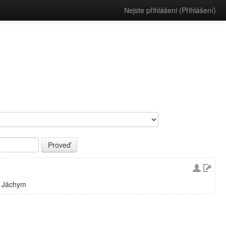
Nejste přihlášeni (
Přihlášení
)
ek Jáchym