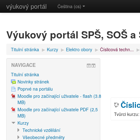
výukový portál
Čeština (cs)
Výukový portál SPŠ, SOŠ 
Titulní stránka
▶︎
Kurzy
▶︎
Elektro obory
▶︎
Číslicová techn...
▶︎
NAVIGACE
Titulní stránka
Novinky stránek
Poprvé na portálu
Moodle pro začínající uživatele - flash (3.8
MB)
Čísli
Moodle pro začínající uživatele PDF (2,5
Tvůrci kurzu
MB)
Kurzy
Technické vzdělání
Všeobecné předměty