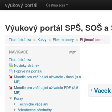
výukový portál
Čeština (cs)
Výukový portál SPŠ, SOŠ 
Titulní stránka
▶︎
Kurzy
▶︎
Elektro obory
▶︎
Přijímací techn...
NAVIGACE
Titulní stránka
Novinky stránek
Poprvé na portálu
Moodle pro začínající uživatele - flash (3.8
MB)
Moodle pro začínající uživatele PDF (2,5
Vacek
MB)
Kurzy
Technické vzdělání
Všeobecné předměty