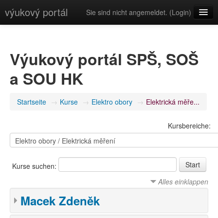
výukový portál
Sie sind nicht angemeldet. (
Login
)
Deutsch (de)
Výukový portál SPŠ, SOŠ
a SOU HK
Startseite
→
Kurse
→
Elektro obory
→
Elektrická měře...
Kursbereiche:
Kurse suchen:
Alles einklappen
Macek Zdeněk