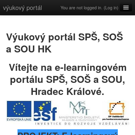
výukový portál
You are not logged in. (
Log in
)
English (en)
Výukový portál SPŠ, SOŠ
a SOU HK
Vítejte na e-learningovém
portálu SPŠ, SOŠ a SOU,
Hradec Králové.