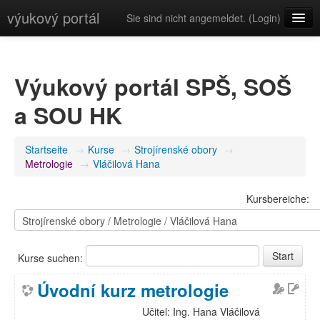
výukový portál
Sie sind nicht angemeldet. (
Login
)
Deutsch (de)
Výukový portál SPŠ, SOŠ
a SOU HK
Startseite
→
Kurse
→
Strojírenské obory
→
Metrologie
→
Vláčilová Hana
Kursbereiche:
Kurse suchen:
Úvodní kurz metrologie
Učitel: Ing. Hana Vláčilová