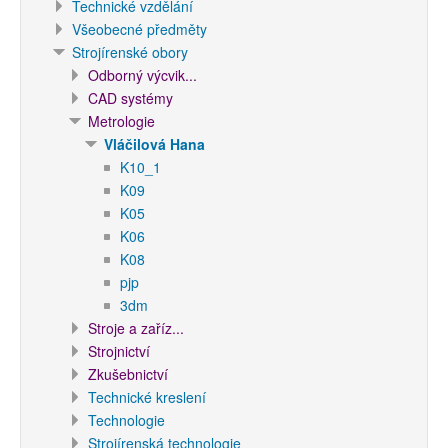
Technické vzdělání
Všeobecné předměty
Strojírenské obory
Odborný výcvik...
CAD systémy
Metrologie
Vláčilová Hana
K10_1
K09
K05
K06
K08
pjp
3dm
Stroje a zaříz...
Strojnictví
Zkušebnictví
Technické kreslení
Technologie
Strojírenská technologie