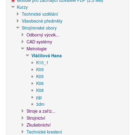
Moodle pro začínající uživatele PDF (2,5 MB)
Kurzy
Technické vzdělání
Všeobecné předměty
Strojírenské obory
Odborný výcvik...
CAD systémy
Metrologie
Vláčilová Hana
K10_1
K09
K05
K06
K08
pjp
3dm
Stroje a zaříz...
Strojnictví
Zkušebnictví
Technické kreslení