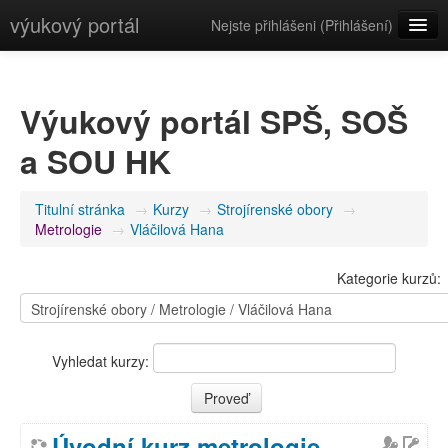
výukový portál
Nejste přihlášeni (
Přihlášení
)
Čeština (cs)
Výukový portál SPŠ, SOŠ
a SOU HK
Titulní stránka
→
Kurzy
→
Strojírenské obory
→
Metrologie
→
Vláčilová Hana
Kategorie kurzů:
Vyhledat kurzy:
Úvodní kurz metrologie