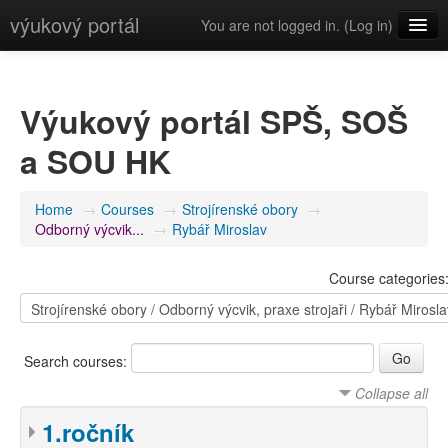
výukový portál
You are not logged in. (
Log in
)
English (en)
Výukový portál SPŠ, SOŠ
a SOU HK
Home
→
Courses
→
Strojírenské obory
→
Odborný výcvik...
→
Rybář Miroslav
Course categories
Search courses:
Collapse all
1.ročník